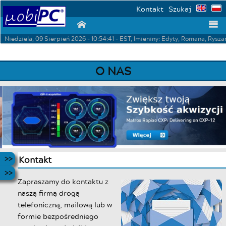
Kontakt
Szukaj
⌂
☰
Niedziela, 09 Sierpień 2026 - 10:54:41 - EST, Imieniny: Edyty, Romana, Rysza
O NAS
Kontakt
Zapraszamy do kontaktu z
naszą firmą drogą
telefoniczną, mailową lub w
formie bezpośredniego