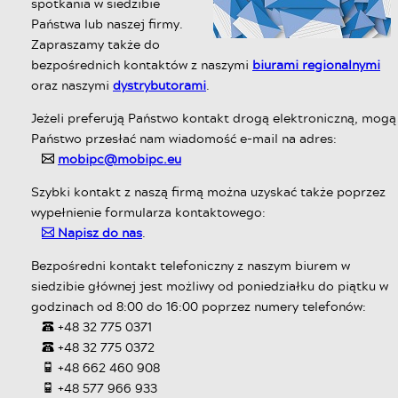
spotkania w siedzibie
Państwa lub naszej firmy.
Zapraszamy także do
bezpośrednich kontaktów z naszymi
biurami regionalnymi
oraz naszymi
dystrybutorami
.
Jeżeli preferują Państwo kontakt drogą elektroniczną, mogą
Państwo przesłać nam wiadomość e-mail na adres:
mobipc@mobipc.eu
✉
Szybki kontakt z naszą firmą można uzyskać także poprzez
wypełnienie formularza kontaktowego:
Napisz do nas
.
✉
Bezpośredni kontakt telefoniczny z naszym biurem w
siedzibie głównej jest możliwy od poniedziałku do piątku w
godzinach od 8:00 do 16:00 poprzez numery telefonów:
+48 32 775 0371
☎
+48 32 775 0372
☎
+48 662 460 908
☏
+48 577 966 933
☏