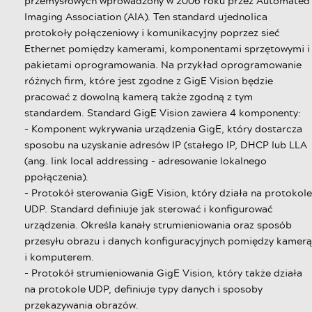
przemysłowych wprowadzony w 2006 roku przez Automated
Imaging Association (AIA). Ten standard ujednolica
protokoły połączeniowy i komunikacyjny poprzez sieć
Ethernet pomiędzy kamerami, komponentami sprzętowymi i
pakietami oprogramowania. Na przykład oprogramowanie
różnych firm, które jest zgodne z GigE Vision będzie
pracować z dowolną kamerą także zgodną z tym
standardem. Standard GigE Vision zawiera 4 komponenty:
- Komponent wykrywania urządzenia GigE, który dostarcza
sposobu na uzyskanie adresów IP (stałego IP, DHCP lub LLA
(ang. link local addressing - adresowanie lokalnego
ppołączenia).
- Protokół sterowania GigE Vision, który działa na protokole
UDP. Standard definiuje jak sterować i konfigurować
urządzenia. Określa kanały strumieniowania oraz sposób
przesyłu obrazu i danych konfiguracyjnych pomiędzy kamerą
i komputerem.
- Protokół strumieniowania GigE Vision, który także działa
na protokole UDP, definiuje typy danych i sposoby
przekazywania obrazów.