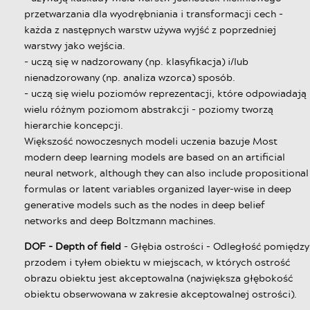
przetwarzania dla wyodrębniania i transformacji cech -
każda z następnych warstw używa wyjść z poprzedniej
warstwy jako wejścia.
- uczą się w nadzorowany (np. klasyfikacja) i/lub
nienadzorowany (np. analiza wzorca) sposób.
- uczą się wielu poziomów reprezentacji, które odpowiadają
wielu różnym poziomom abstrakcji - poziomy tworzą
hierarchie koncepcji.
Większość nowoczesnych modeli uczenia bazuje Most
modern deep learning models are based on an artificial
neural network, although they can also include propositional
formulas or latent variables organized layer-wise in deep
generative models such as the nodes in deep belief
networks and deep Boltzmann machines.
DOF - Depth of field
- Głębia ostrości - Odległość pomiędzy
przodem i tyłem obiektu w miejscach, w których ostrość
obrazu obiektu jest akceptowalna (największa głębokość
obiektu obserwowana w zakresie akceptowalnej ostrości).