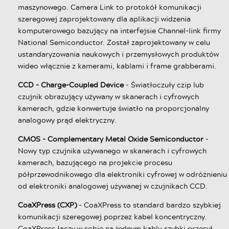
maszynowego. Camera Link to protokół komunikacji
szeregowej zaprojektowany dla aplikacji widzenia
komputerowego bazujący na interfejsie Channel-link firmy
National Semiconductor. Został zaprojektowany w celu
ustandaryzowania naukowych i przemysłowych produktów
wideo włącznie z kamerami, kablami i frame grabberami.
CCD - Charge-Coupled Device
- Światłoczuły czip lub
czujnik obrazujący używany w skanerach i cyfrowych
kamerach, gdzie konwertuje światło na proporcjonalny
analogowy prąd elektryczny.
CMOS - Complementary Metal Oxide Semiconductor
-
Nowy typ czujnika używanego w skanerach i cyfrowych
kamerach, bazującego na projekcie procesu
półprzewodnikowego dla elektroniki cyfrowej w odróżnieniu
od elektroniki analogowej używanej w czujnikach CCD.
CoaXPress (CXP)
- CoaXPress to standard bardzo szybkiej
komunikacji szeregowej poprzez kabel koncentryczny.
CoaXPress łączy w sobie na jednym kablu szybki przesył