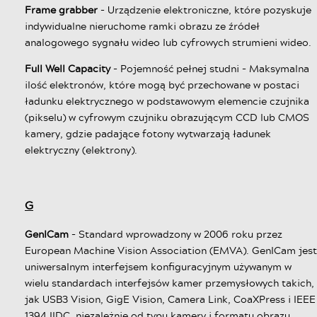
Frame grabber
- Urządzenie elektroniczne, które pozyskuje
indywidualne nieruchome ramki obrazu ze źródeł
analogowego sygnału wideo lub cyfrowych strumieni wideo.
Full Well Capacity
- Pojemność pełnej studni - Maksymalna
ilość elektronów, które mogą być przechowane w postaci
ładunku elektrycznego w podstawowym elemencie czujnika
(pikselu) w cyfrowym czujniku obrazującym CCD lub CMOS
kamery, gdzie padające fotony wytwarzają ładunek
elektryczny (elektrony).
G
GenICam
- Standard wprowadzony w 2006 roku przez
European Machine Vision Association (EMVA). GenICam jest
uniwersalnym interfejsem konfiguracyjnym używanym w
wielu standardach interfejsów kamer przemysłowych takich,
jak USB3 Vision, GigE Vision, Camera Link, CoaXPress i IEEE
1394 IIDC, niezależnie od typu kamery i formatu obrazu.