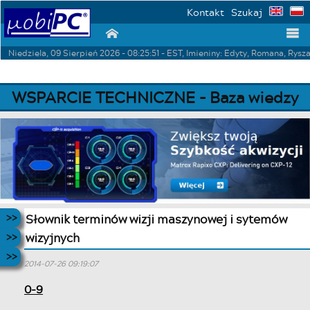
Kontakt
Szukaj
⌂
☰
Niedziela, 09 Sierpień 2026 - 08:25:51 - EST, Imieniny: Edyty, Romana, Rysz
WSPARCIE TECHNICZNE - Baza wiedzy
Słownik terminów wizji maszynowej i sytemów
wizyjnych
2014-07-26 09:19:07
0-9