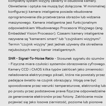
kompletny system wizyjny zawarty w obudowie kamery.
Oświetlenie i optyka nie muszą być dołączone. W minimalnej
konfiguracji kamera inteligetna posiada wbudowane
oprogramowanie dla przetwarzania obrazów lub widzenia
maszynowego. Kamera inteligentna jest funkcjonalnym
odpowiednikiem Wbudowanego Procesora Wizyjnego (ang.
Embedded Vision Processor). Czasami kamery inteligentne
nazywane są "kamerami smart" lub "czujnikami wizyjnymi".
Termin "czujnik wizyjny" jest jednak używany dla określenia
najuboższych wersji kamer inteligentnych.
SNR - Signal-To-Noise Ratio
- Stosunek sygnału do szumów
- Fizyczna miara czułości systemów obrazowania cyfrowego.
Kamery CCD i CMOS kilka typów zakłóceń jako zmienności
naładowania elektrycznego pikseli, które nie powstały przez
padające światło na czujnik obrazujący. Mogą one być
spowodowane przez warunki temperaturowe, elektronikę lub
po prostu przez podstawowe prawa fizyczne odpowiedzialne
za generowanie elektronów przez fotony. Zakłócenie może
pojawiać się jako losowa ziarnistość, poziome lub pionowe