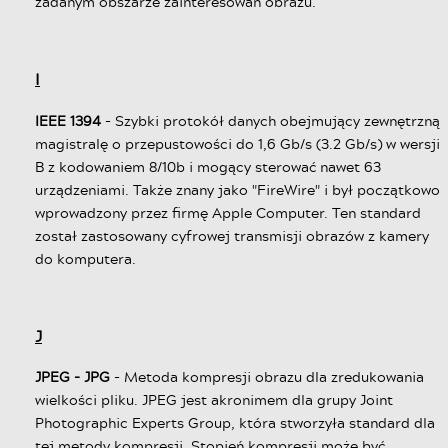
zadanym obszarze zainteresowań obrazu.
I
IEEE 1394
- Szybki protokół danych obejmujący zewnętrzną
magistralę o przepustowości do 1,6 Gb/s (3.2 Gb/s) w wersji
B z kodowaniem 8/10b i mogący sterować nawet 63
urządzeniami. Także znany jako "FireWire" i był początkowo
wprowadzony przez firmę Apple Computer. Ten standard
został zastosowany cyfrowej transmisji obrazów z kamery
do komputera.
J
JPEG - JPG
- Metoda kompresji obrazu dla zredukowania
wielkości pliku. JPEG jest akronimem dla grupy Joint
Photographic Experts Group, która stworzyła standard dla
tej metody kompresji. Stopień kompresji może być