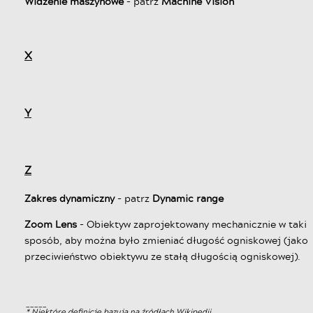
Widzenie maszynowe
- patrz
Machine Vision
X
Y
Z
Zakres dynamiczny
- patrz
Dynamic range
Zoom Lens
- Obiektyw zaprojektowany mechanicznie w taki
sposób, aby można było zmieniać długość ogniskowej (jako
przeciwieństwo obiektywu ze stałą długością ogniskowej).
_____
* Niektóre definicje bazują na źródłach Wikipedii.