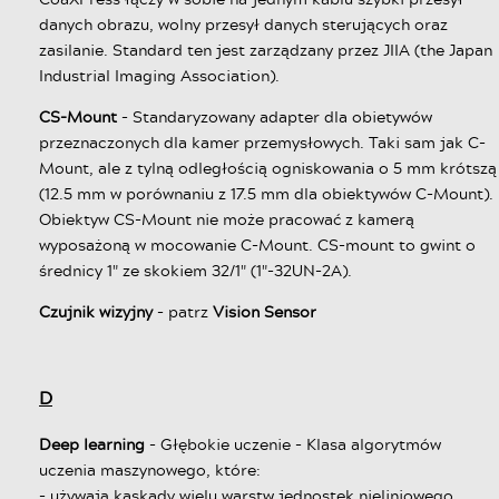
danych obrazu, wolny przesył danych sterujących oraz
zasilanie. Standard ten jest zarządzany przez JIIA (the Japan
Industrial Imaging Association).
CS-Mount
- Standaryzowany adapter dla obietywów
przeznaczonych dla kamer przemysłowych. Taki sam jak C-
Mount, ale z tylną odległością ogniskowania o 5 mm krótszą
(12.5 mm w porównaniu z 17.5 mm dla obiektywów C-Mount).
Obiektyw CS-Mount nie może pracować z kamerą
wyposażoną w mocowanie C-Mount. CS-mount to gwint o
średnicy 1" ze skokiem 32/1" (1"-32UN-2A).
Czujnik wizyjny
- patrz
Vision Sensor
D
Deep learning
- Głębokie uczenie - Klasa algorytmów
uczenia maszynowego, które:
- używają kaskady wielu warstw jednostek nieliniowego