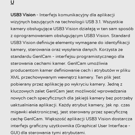
U
USB3 Vision
- Interfejs komunikacyjny dla aplikacji
wizyjnych bazujących na technologii USB 3.1. Wszystkie
kamery obsługujące USB3 Vision działają w ten sam sposób
z oprogramowaniem obsługującym USB3 Vision. Standard
USB3 Vision definiuje elementy wymagane do identyfikacji
kamery, sterowania oraz wysyłania danych. Korzysta ze
standardu GenICam - interfejsu programistycznego dla
sterowania cechami kamer. GenICam umożliwia
producentom kamer definiowanie cech i atrybutów w pliku
XML przechowywanym wewnątrz kamery. Ten plik jest
pobierany przez aplikację po wykryciu kamery. Jedną z
kluczowych zalet GenICam jest możliwość wprowadzania
nowych cech specyficznych dla jakiejś kamery bez potrzeby
uaktualniania aplikacji. Każdy atrybut kamery, jak np. czas
migawki elektronicznej, jest sterowany przez specyficzną
cechę GenICam. Większość aplikacji USB3 Vision dostarcza
interfejs graficzny uzytkownika (Graphical User Interface -
GUI) dla sterowania tymi atrybutami.