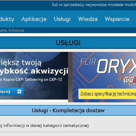
Już w sprzedaży najnowsze modele mobilny
dukty
Aplikacje
Usługi
Wiedza
Wsparcie
tana, Sykstusa
USŁUGI
Usługi - Kompletacja dostaw
j informacji w danej kategorii tematycznej.