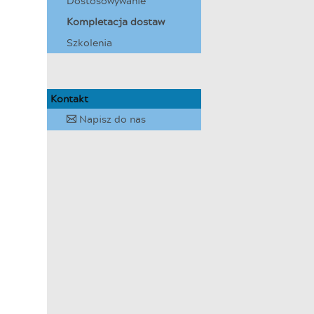
Dostosowywanie
Kompletacja dostaw
Szkolenia
Kontakt
Napisz do nas
✉