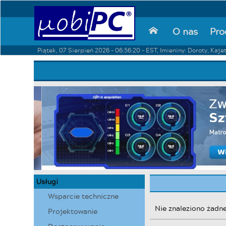
O nas
Pro
⌂
Piątek, 07 Sierpień 2026 - 06:56:20 - EST, Imieniny: Doroty, Kaje
Usługi
Wsparcie techniczne
Nie znaleziono żadne
Projektowanie